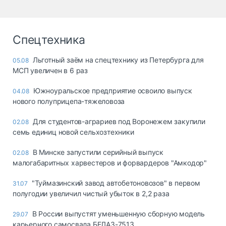
Спецтехника
Льготный заём на спецтехнику из Петербурга для
05.08
МСП увеличен в 6 раз
Южноуральское предприятие освоило выпуск
04.08
нового полуприцепа-тяжеловоза
Для студентов-аграриев под Воронежем закупили
02.08
семь единиц новой сельхозтехники
В Минске запустили серийный выпуск
02.08
малогабаритных харвестеров и форвардеров "Амкодор"
"Туймазинский завод автобетоновозов" в первом
31.07
полугодии увеличил чистый убыток в 2,2 раза
В России выпустят уменьшенную сборную модель
29.07
карьерного самосвала БЕЛАЗ-7513