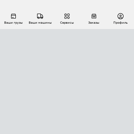
Ваши грузы
Ваши машины
Сервисы
Заказы
Профиль
АВТОМАТИЗАЦИЯ ПЕРЕВОЗОК
Площадки
Заказы
Торги
Тендеры
АТИ-Доки
GPS-мониторинг
АТИ Мессенджер
Цепочки грузов
API ATI.SU
ПОЛЕЗНОЕ
Расчет расстояний
БЕЗОПАСНОСТЬ
Академия ATI.SU
ATI.SU о безопасности
Звезды ATI.SU на вашем сайте
КОНТАКТЫ И ТАРИФЫ
Памятка по проверке контрагентов
Индекс ATI.SU FTL РФ
О системе ATI.SU
Светофор+