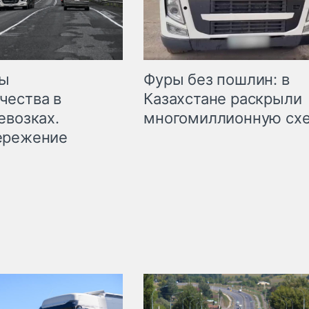
мы
Фуры без пошлин: в
чества в
Казахстане раскрыли
евозках.
многомиллионную сх
ережение