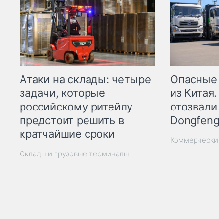
Опасные
Атаки на склады: четыре
из Китая.
задачи, которые
отозвали
российскому ритейлу
Dongfeng
предстоит решить в
кратчайшие сроки
Коммерчески
Склады и грузовые терминалы