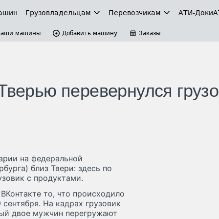
ашин
Грузовладельцам
Перевозчикам
АТИ-Доки
А
Ваши машины
Добавить машину
Заказы
 Тверью перевернулся грузо
арии на федеральной
бурга) близ Твери: здесь по
узовик с продуктами.
ВКонтакте то, что происходило
 сентября. На кадрах грузовик
орый двое мужчин перегружают