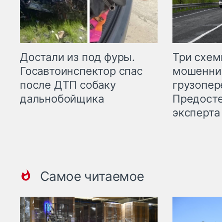
Три схе
Достали из под фуры.
мошенни
Госавтоинспектор спас
грузопер
после ДТП собаку
Предост
дальнобойщика
эксперта
Самое читаемое