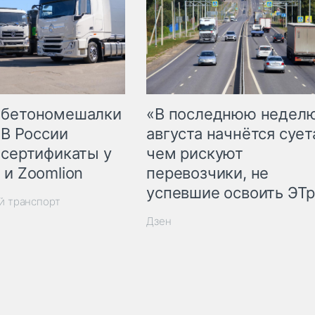
 бетономешалки
«В последнюю недел
 В России
августа начнётся суета
 сертификаты у
чем рискуют
 и Zoomlion
перевозчики, не
успевшие освоить ЭТ
й транспорт
Дзен