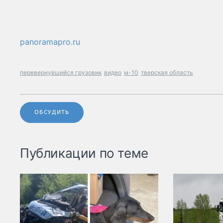
panoramapro.ru
перевернувшийся грузовик
видео
м-10
тверская область
ОБСУДИТЬ
Публикации по теме