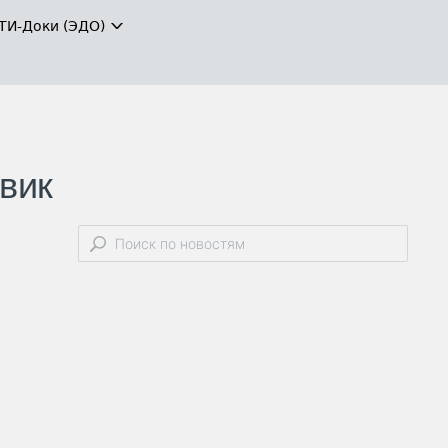
ТИ-Доки (ЭДО)
вик