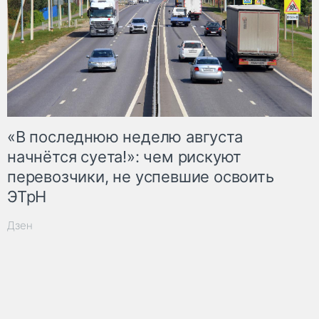
«В последнюю неделю августа
начнётся суета!»: чем рискуют
перевозчики, не успевшие освоить
ЭТрН
Дзен