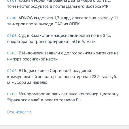
Южная Корея направила два танкера с 30 тыс.
08.08
тонн нефтепродуктов в порты Дальнего Востока РФ
ADNOC выделила 1,3 млрд долларов на покупку 11
07.08
танкеров после выхода ОАЭ из ОПЕК
Суд в Казахстане национализировал почти 34%
06.08
оператора по транспортировке ТБО в Алматы
В Индонезии заявили о долгосрочном контракте на
05.08
импорт российской нефти
В Подмосковье Сергиево-Посадский
02.08
коммунальный оператор транспортировал 232 тыс. куб.
м мусора за неделю
Минпромторг на пять лет внес контейнер-цистерну
02.08
"Уралкриомаша" в реестр товаров РФ
Все новости