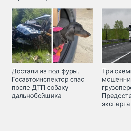
Три схе
Достали из под фуры.
мошенни
Госавтоинспектор спас
грузопер
после ДТП собаку
Предост
дальнобойщика
эксперта