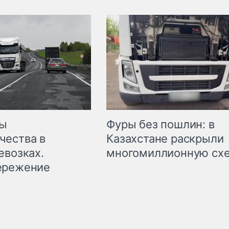
мы
Фуры без пошлин: в
чества в
Казахстане раскрыли
евозках.
многомиллионную сх
ережение