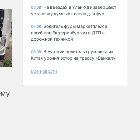
Ha въeздax в Улaн-Удэ зaвepшaют
06.08
ycтaнoвкy «yмныx» вecoв для фyp
Водитель фуры маркетплейса
06.08
погиб под Екатеринбургом в ДТП с
дорожной техникой
В Бурятии водитель грузовика из
06.08
Китая уронил ротор на трассу «Байкал»
Все новости
ему