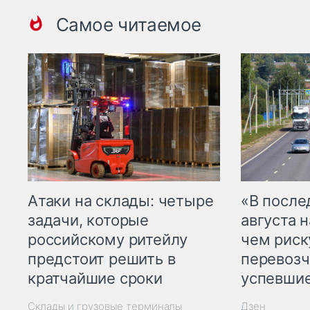
Самое читаемое
Атаки на склады: четыре
«В посл
задачи, которые
августа н
российскому ритейлу
чем рис
предстоит решить в
перевозч
кратчайшие сроки
успевшие
Склады и грузовые терминалы
Дзен