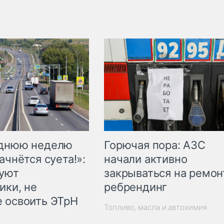
Горючая пора: АЗС
еднюю неделю
начали активно
ачнётся суета!»:
закрываться на ремон
куют
ребрендинг
ики, не
 освоить ЭТрН
Топливо, масла и автохимия