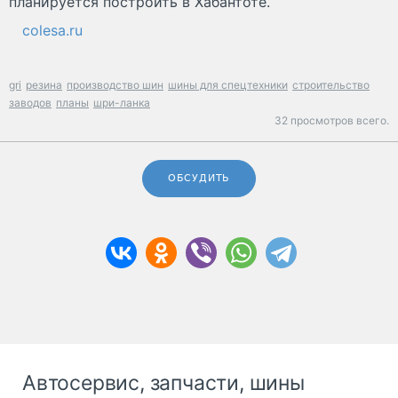
планируется построить в Хабантоте.
colesa.ru
gri
резина
производство шин
шины для спецтехники
строительство
заводов
планы
шри-ланка
32 просмотров всего.
ОБСУДИТЬ
Автосервис, запчасти, шины