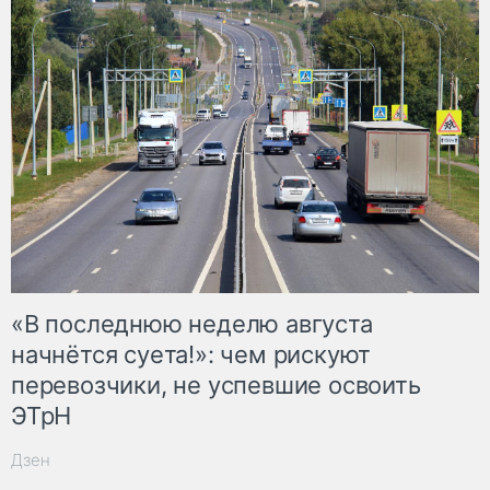
«В последнюю неделю августа
начнётся суета!»: чем рискуют
перевозчики, не успевшие освоить
ЭТрН
Дзен