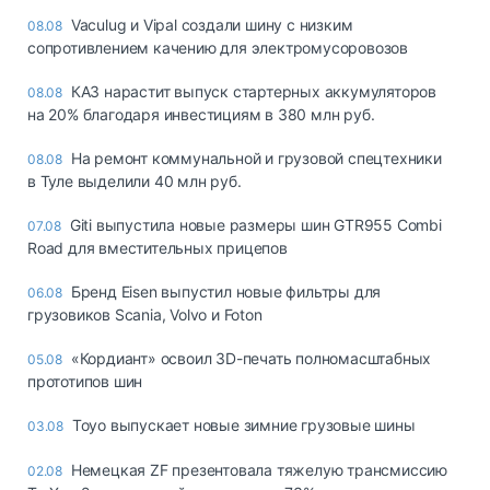
Vaculug и Vipal создали шину с низким
08.08
сопротивлением качению для электромусоровозов
КАЗ нарастит выпуск стартерных аккумуляторов
08.08
на 20% благодаря инвестициям в 380 млн руб.
На ремонт коммунальной и грузовой спецтехники
08.08
в Туле выделили 40 млн руб.
Giti выпустила новые размеры шин GTR955 Combi
07.08
Road для вместительных прицепов
Бренд Eisen выпустил новые фильтры для
06.08
грузовиков Scania, Volvo и Foton
«Кордиант» освоил 3D-печать полномасштабных
05.08
прототипов шин
Toyo выпускает новые зимние грузовые шины
03.08
Немецкая ZF презентовала тяжелую трансмиссию
02.08