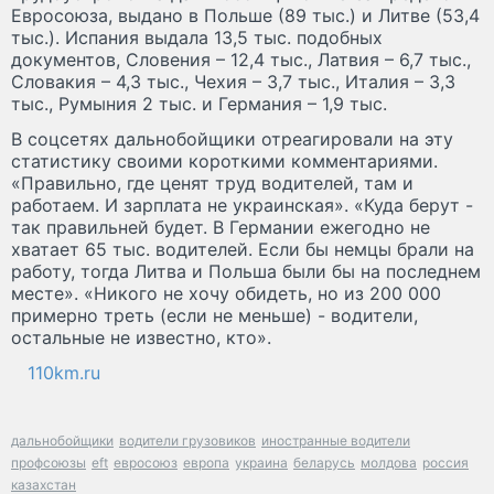
Евросоюза, выдано в Польше (89 тыс.) и Литве (53,4
тыс.). Испания выдала 13,5 тыс. подобных
документов, Словения – 12,4 тыс., Латвия – 6,7 тыс.,
Словакия – 4,3 тыс., Чехия – 3,7 тыс., Италия – 3,3
тыс., Румыния 2 тыс. и Германия – 1,9 тыс.
В соцсетях дальнобойщики отреагировали на эту
статистику своими короткими комментариями.
«Правильно, где ценят труд водителей, там и
работаем. И зарплата не украинская». «Куда берут -
так правильней будет. В Германии ежегодно не
хватает 65 тыс. водителей. Если бы немцы брали на
работу, тогда Литва и Польша были бы на последнем
месте». «Никого не хочу обидеть, но из 200 000
примерно треть (если не меньше) - водители,
остальные не известно, кто».
110km.ru
дальнобойщики
водители грузовиков
иностранные водители
профсоюзы
eft
евросоюз
европа
украина
беларусь
молдова
россия
казахстан