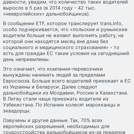
давности, увидим, что количество таких водителей
выросло в 5 раз (в 2014 году - 42 тыс.
«неевропейских» дальнобойщиков).
В сообщении ETF, которое транслирует trans.info,
особо подчеркивается, что «польские и румынские
водители больше не желают выполнять работу, на
которой они находятся месяц вне дома без
социального и медицинского страхования» - то
есть для граждан ЕС такие условия на сегодняшний
день неприемлемы.
Это означает, что компании-перевозчики
вынуждены нанимать людей за пределами
Евросоюза. Больше всего водителей приезжает в ЕС
из Украины и Беларуси. Далее следуют
дальнобойщики из Молдавии, России и Казахстана.
В Литву стали чаще приезжать водители из
Узбекистана. По Испании колесят марокканцы и
эквадорцы.
Озвучены и другие данные. Так, 70% всех
европейских разрешений, необходимых для
трудоустройства дальнобойщиков из-за пределов