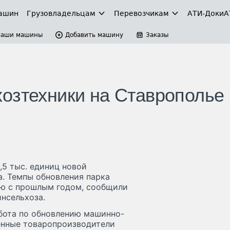
ашин
Грузовладельцам
Перевозчикам
АТИ-Доки
А
Ваши машины
Добавить машину
Заказы
озтехники на Ставрополье
,5 тыс. единиц новой
а. Темпы обновления парка
ию с прошлым годом, сообщили
нсельхоза.
бота по обновлению машинно-
венные товаропроизводители