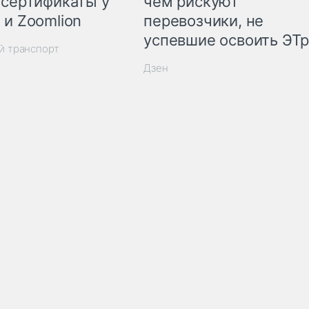
 сертификаты у
чем рискуют
 и Zoomlion
перевозчики, не
успевшие освоить ЭТ
й транспорт
Дзен