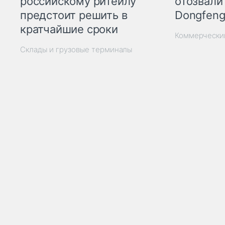
отозвали
российскому ритейлу
Dongfeng
предстоит решить в
кратчайшие сроки
Коммерчески
Склады и грузовые терминалы