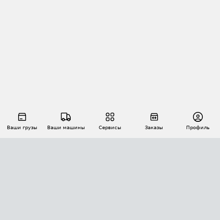
Ваши грузы
Ваши машины
Сервисы
Заказы
Профиль
АВТОМАТИЗАЦИЯ ПЕРЕВОЗОК
Площадки
Заказы
Торги
Тендеры
АТИ-Доки
GPS-мониторинг
АТИ Мессенджер
Цепочки грузов
API ATI.SU