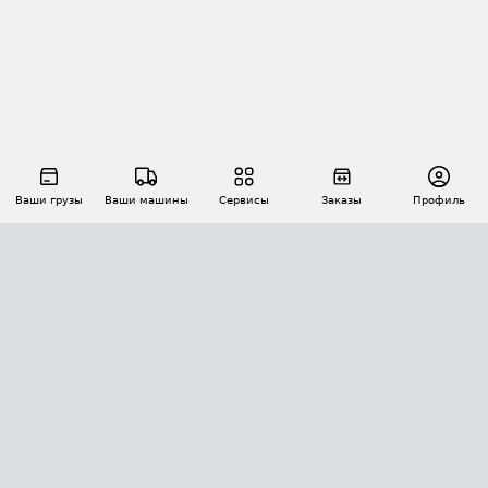
Ваши грузы
Ваши машины
Сервисы
Заказы
Профиль
АВТОМАТИЗАЦИЯ ПЕРЕВОЗОК
Площадки
Заказы
Торги
Тендеры
АТИ-Доки
GPS-мониторинг
АТИ Мессенджер
Цепочки грузов
API ATI.SU
ПОЛЕЗНОЕ