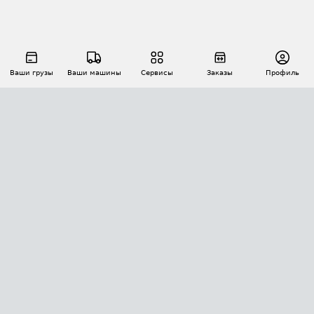
Ваши грузы
Ваши машины
Сервисы
Заказы
Профиль
АВТОМАТИЗАЦИЯ ПЕРЕВОЗОК
Площадки
Заказы
Торги
Тендеры
АТИ-Доки
GPS-мониторинг
АТИ Мессенджер
Цепочки грузов
API ATI.SU
ПОЛЕЗНОЕ
Расчет расстояний
БЕЗОПАСНОСТЬ
Академия ATI.SU
ATI.SU о безопасности
Звезды ATI.SU на вашем сайте
КОНТАКТЫ И ТАРИФЫ
Памятка по проверке контрагентов