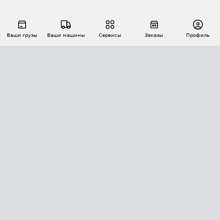
Ваши грузы
Ваши машины
Сервисы
Заказы
Профиль
АВТОМАТИЗАЦИЯ ПЕРЕВОЗОК
Площадки
Заказы
Торги
Тендеры
АТИ-Доки
GPS-мониторинг
АТИ Мессенджер
Цепочки грузов
API ATI.SU
ПОЛЕЗНОЕ
Расчет расстояний
БЕЗОПАСНОСТЬ
Академия ATI.SU
ATI.SU о безопасности
Звезды ATI.SU на вашем сайте
КОНТАКТЫ И ТАРИФЫ
Памятка по проверке контрагентов
Индекс ATI.SU FTL РФ
О системе ATI.SU
Светофор+