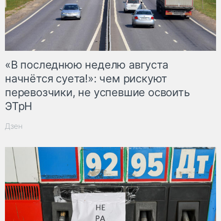
«В последнюю неделю августа
начнётся суета!»: чем рискуют
перевозчики, не успевшие освоить
ЭТрН
Дзен