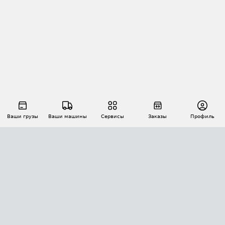
Ваши грузы
Ваши машины
Сервисы
Заказы
Профиль
АВТОМАТИЗАЦИЯ ПЕРЕВОЗОК
Площадки
Заказы
Торги
Тендеры
АТИ-Доки
GPS-мониторинг
АТИ Мессенджер
Цепочки грузов
API ATI.SU