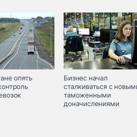
Бизнес начал
тане опять
сталкиваться с новым
контроль
таможенными
евозок
доначислениями