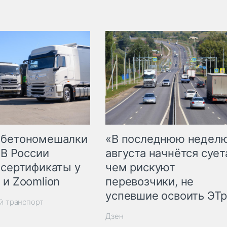
 бетономешалки
«В последнюю недел
 В России
августа начнётся суета
 сертификаты у
чем рискуют
 и Zoomlion
перевозчики, не
успевшие освоить ЭТ
й транспорт
Дзен