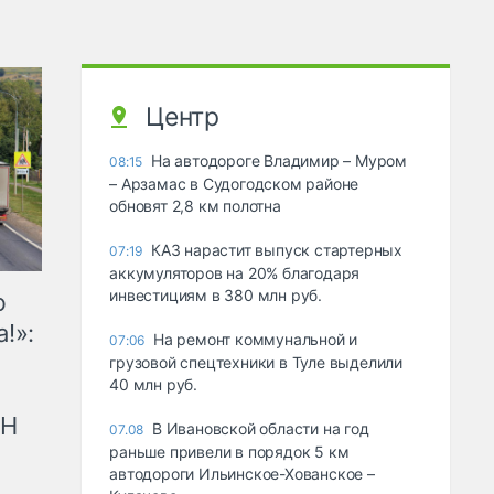
Центр
На автодороге Владимир – Муром
08:15
– Арзамас в Судогодском районе
обновят 2,8 км полотна
КАЗ нарастит выпуск стартерных
07:19
аккумуляторов на 20% благодаря
инвестициям в 380 млн руб.
ю
!»:
На ремонт коммунальной и
07:06
грузовой спецтехники в Туле выделили
40 млн руб.
рН
В Ивановской области на год
07.08
раньше привели в порядок 5 км
автодороги Ильинское-Хованское –