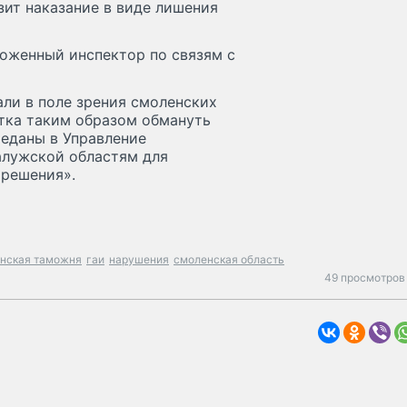
зит наказание в виде лишения
оженный инспектор по связям с
ли в поле зрения смоленских
тка таким образом обмануть
еданы в Управление
алужской областям для
 решения».
нская таможня
гаи
нарушения
смоленская область
49 просмотров 