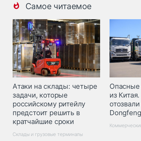
Самое читаемое
Опасные
Атаки на склады: четыре
из Китая.
задачи, которые
отозвали
российскому ритейлу
Dongfeng
предстоит решить в
кратчайшие сроки
Коммерчески
Склады и грузовые терминалы