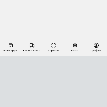
Ваши грузы
Ваши машины
Сервисы
Заказы
Профиль
АВТОМАТИЗАЦИЯ ПЕРЕВОЗОК
Площадки
Заказы
Торги
Тендеры
АТИ-Доки
GPS-мониторинг
АТИ Мессенджер
Цепочки грузов
API ATI.SU
ПОЛЕЗНОЕ