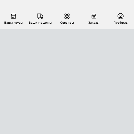
Ваши грузы
Ваши машины
Сервисы
Заказы
Профиль
АВТОМАТИЗАЦИЯ ПЕРЕВОЗОК
Площадки
Заказы
Торги
Тендеры
АТИ-Доки
GPS-мониторинг
АТИ Мессенджер
Цепочки грузов
API ATI.SU
ПОЛЕЗНОЕ
Расчет расстояний
БЕЗОПАСНОСТЬ
Академия ATI.SU
ATI.SU о безопасности
Звезды ATI.SU на вашем сайте
КОНТАКТЫ И ТАРИФЫ
Памятка по проверке контрагентов
Индекс ATI.SU FTL РФ
О системе ATI.SU
Светофор+