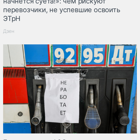
начнётся суета!»: чем рискуют
перевозчики, не успевшие освоить
ЭТрН
Дзен