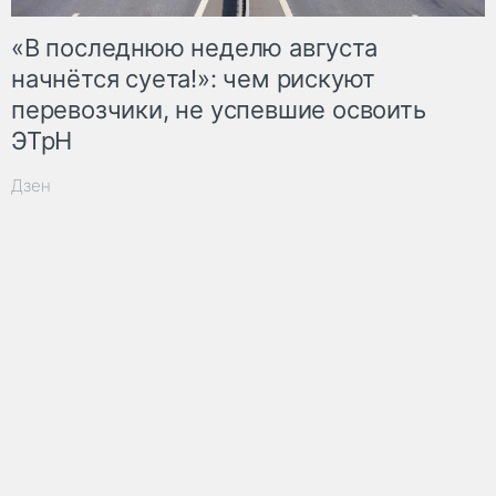
«В последнюю неделю августа
начнётся суета!»: чем рискуют
перевозчики, не успевшие освоить
ЭТрН
Дзен