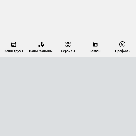
Ваши грузы
Ваши машины
Сервисы
Заказы
Профиль
АВТОМАТИЗАЦИЯ ПЕРЕВОЗОК
Площадки
Заказы
Торги
Тендеры
АТИ-Доки
GPS-мониторинг
АТИ Мессенджер
Цепочки грузов
API ATI.SU
ПОЛЕЗНОЕ
Расчет расстояний