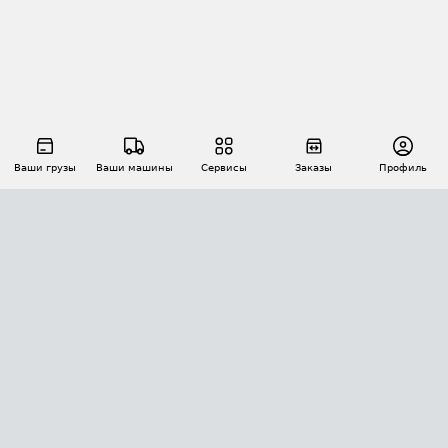
Ваши грузы
Ваши машины
Сервисы
Заказы
Профиль
АВТОМАТИЗАЦИЯ ПЕРЕВОЗОК
Площадки
Заказы
Торги
Тендеры
АТИ-Доки
GPS-мониторинг
АТИ Мессенджер
Цепочки грузов
API ATI.SU
ПОЛЕЗНОЕ
Расчет расстояний