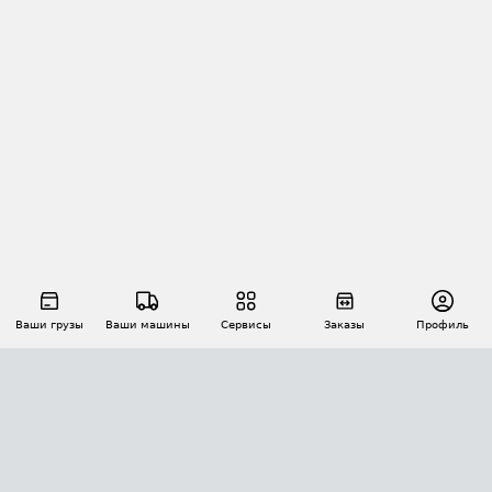
Ваши грузы
Ваши машины
Сервисы
Заказы
Профиль
АВТОМАТИЗАЦИЯ ПЕРЕВОЗОК
Площадки
Заказы
Торги
Тендеры
АТИ-Доки