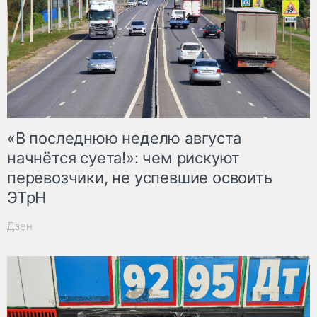
«В последнюю неделю августа
начнётся суета!»: чем рискуют
перевозчики, не успевшие освоить
ЭТрН
Дзен