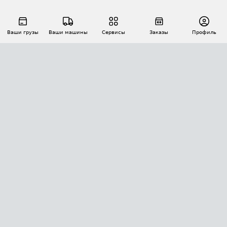
Ваши грузы
Ваши машины
Сервисы
Заказы
Профиль
АВТОМАТИЗАЦИЯ ПЕРЕВОЗОК
Площадки
Заказы
Торги
Тендеры
АТИ-Доки
GPS-мониторинг
АТИ Мессенджер
Цепочки грузов
API ATI.SU
ПОЛЕЗНОЕ
Расчет расстояний
БЕЗОПАСНОСТЬ
Академия ATI.SU
ATI.SU о безопасности
Звезды ATI.SU на вашем сайте
КОНТАКТЫ И ТАРИФЫ
Памятка по проверке контрагентов
Индекс ATI.SU FTL РФ
О системе ATI.SU
Светофор+
Средние ставки
ИНФОРМАЦИЯ