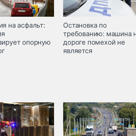
Остановка по
я на асфальт:
требованию: машина 
ия
дороге помехой не
зирует опорную
является
ог