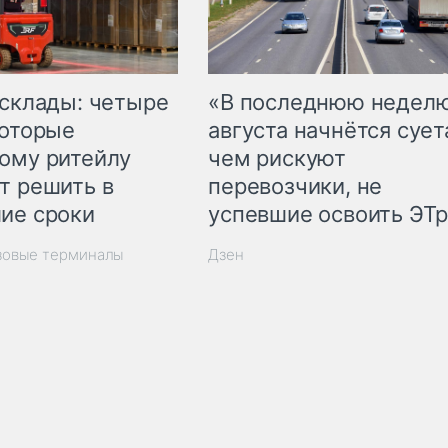
 склады: четыре
«В последнюю недел
которые
августа начнётся суета
ому ритейлу
чем рискуют
т решить в
перевозчики, не
ие сроки
успевшие освоить ЭТ
зовые терминалы
Дзен