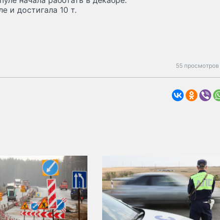
уле начала работать в декабре.
 и достигала 10 т.
55 просмотров 