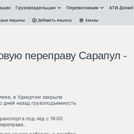
ашин
Грузовладельцам
Перевозчикам
АТИ-Доки
А
Ваши машины
Добавить машину
Заказы
овую переправу Сарапул -
лике, в Удмуртии закрыли
о дней назад грузоподъемность
ранспорта под лед с 16:00
переправе.