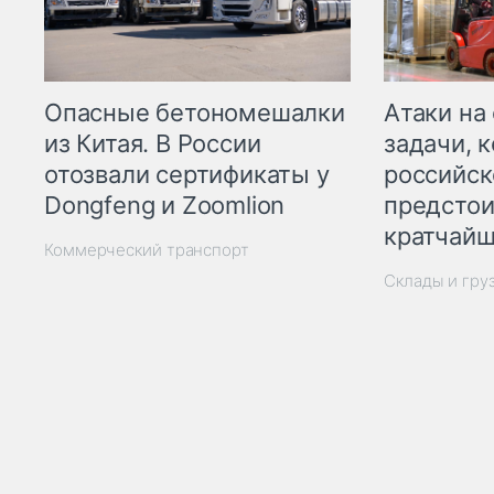
Опасные бетономешалки
Атаки на
из Китая. В России
задачи, 
отозвали сертификаты у
российск
Dongfeng и Zoomlion
предстои
кратчайш
Коммерческий транспорт
Склады и гру