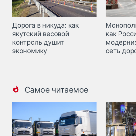
Дорога в никуда: как
Монополи
якутский весовой
как Росс
контроль душит
модерни
экономику
сеть дор
Самое читаемое