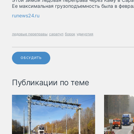
Этой зимой ледовая переправа через Каму в Сарап
Ее максимальная грузоподъемность была в феврале
runews24.ru
ледовые переправы
сарапул
борок
удмуртия
ОБСУДИТЬ
Публикации по теме