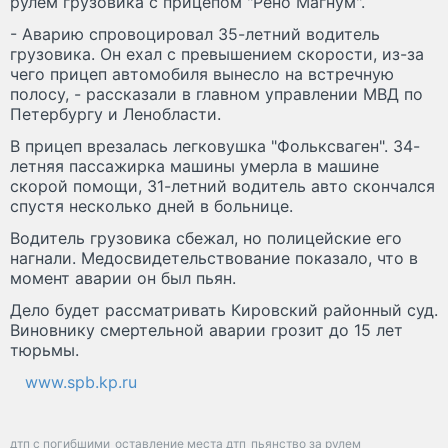
рулем грузовика с прицепом "Рено Магнум".
- Аварию спровоцировал 35-летний водитель
грузовика. Он ехал с превышением скорости, из-за
чего прицеп автомобиля вынесло на встречную
полосу, - рассказали в главном управлении МВД по
Петербургу и Ленобласти.
В прицеп врезалась легковушка "Фольксваген". 34-
летняя пассажирка машины умерла в машине
скорой помощи, 31-летний водитель авто скончался
спустя несколько дней в больнице.
Водитель грузовика сбежал, но полицейские его
нагнали. Медосвидетельствование показало, что в
момент аварии он был пьян.
Дело будет рассматривать Кировский районный суд.
Виновнику смертельной аварии грозит до 15 лет
тюрьмы.
www.spb.kp.ru
дтп с погибшими
оставление места дтп
пьянство за рулем