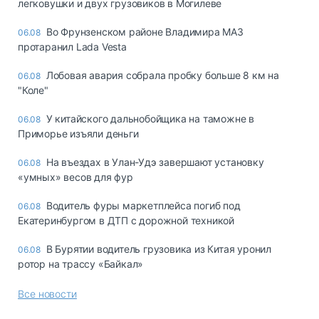
легковушки и двух грузовиков в Могилеве
Во Фрунзенском районе Владимира МАЗ
06.08
протаранил Lada Vesta
Лобовая авария собрала пробку больше 8 км на
06.08
"Коле"
У китайского дальнобойщика на таможне в
06.08
Приморье изъяли деньги
Ha въeздax в Улaн-Удэ зaвepшaют ycтaнoвкy
06.08
«yмныx» вecoв для фyp
Водитель фуры маркетплейса погиб под
06.08
Екатеринбургом в ДТП с дорожной техникой
В Бурятии водитель грузовика из Китая уронил
06.08
ротор на трассу «Байкал»
Все новости