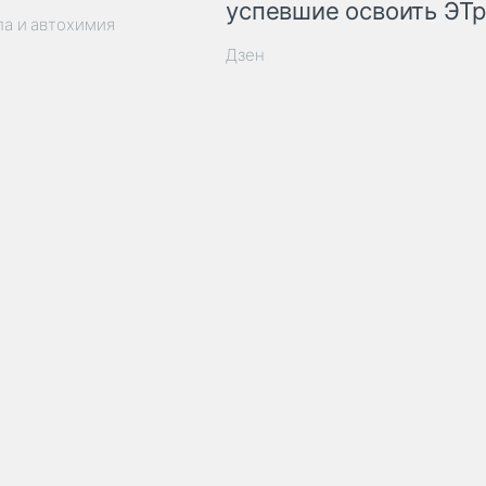
успевшие освоить ЭТ
ла и автохимия
Дзен