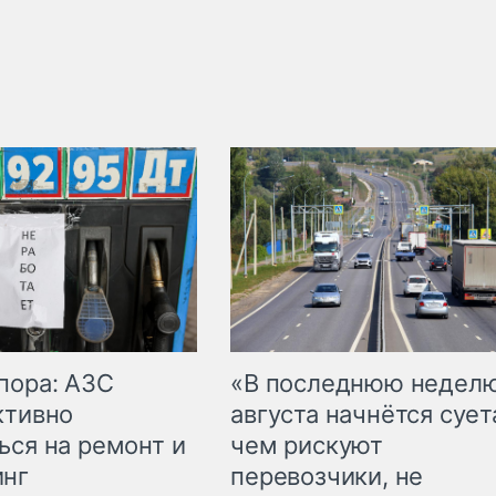
пора: АЗС
«В последнюю недел
ктивно
августа начнётся суета
ься на ремонт и
чем рискуют
инг
перевозчики, не