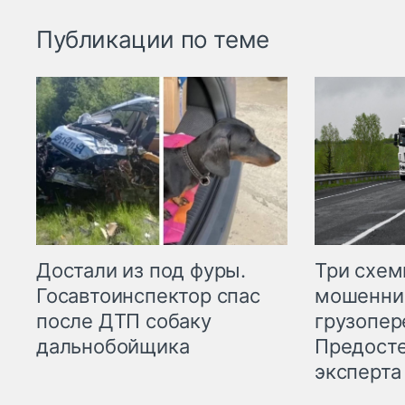
Публикации по теме
Три схе
Достали из под фуры.
мошенни
Госавтоинспектор спас
грузопер
после ДТП собаку
Предост
дальнобойщика
эксперта