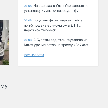
Ha въeздax в Улaн-Удэ зaвepшaют
06.08
ycтaнoвкy «yмныx» вecoв для фyp
Водитель фуры маркетплейса
06.08
погиб под Екатеринбургом в ДТП с
дорожной техникой
В Бурятии водитель грузовика из
06.08
Китая уронил ротор на трассу «Байкал»
Все новости
ему