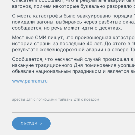
Спасатели сообщают, что в результате аварии бы
вагонов, причем некоторые буквально разорвало 
С места катастрофы было эвакуировано порядка 1
покидали вагоны, выбираясь через разбитые окна
сообщается, но речь может идти о десятках.
Местные СМИ пишут, что произошедшая катастро
истории страны за последние 40 лет. До этого в 1
результате железнодорожной аварии на севере Та
Сообщается, что несчастный случай произошел в
накануне традиционного Дня поминовения усопших
объявлен национальным праздником и является в
www.panram.ru
аресты
дтп с погибшими
тайвань
дтп с поездом
ОБСУДИТЬ