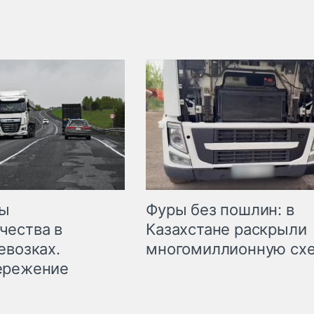
мы
Фуры без пошлин: в
чества в
Казахстане раскрыли
евозках.
многомиллионную сх
ережение