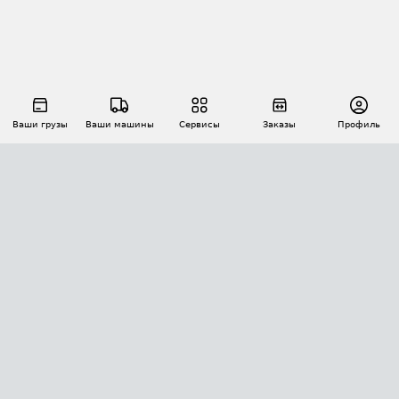
Ваши грузы
Ваши машины
Сервисы
Заказы
Профиль
АВТОМАТИЗАЦИЯ ПЕРЕВОЗОК
Площадки
Заказы
Торги
Тендеры
АТИ-Доки
GPS-мониторинг
АТИ Мессенджер
Цепочки грузов
API ATI.SU
ПОЛЕЗНОЕ
Расчет расстояний
БЕЗОПАСНОСТЬ
Академия ATI.SU