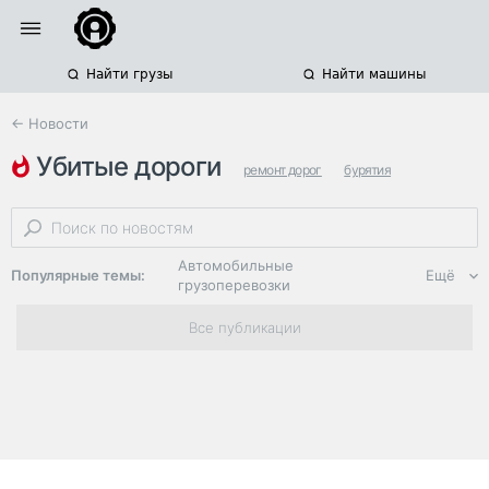
Найти грузы
Найти машины
← Новости
убитые дороги
ремонт дорог
бурятия
владимирская область
Автомобильные
Популярные темы:
Ещё
грузоперевозки
Региональная
Все публикации
логистика
ЭДО, ИТ в
логистике
Дороги,
инфраструктура