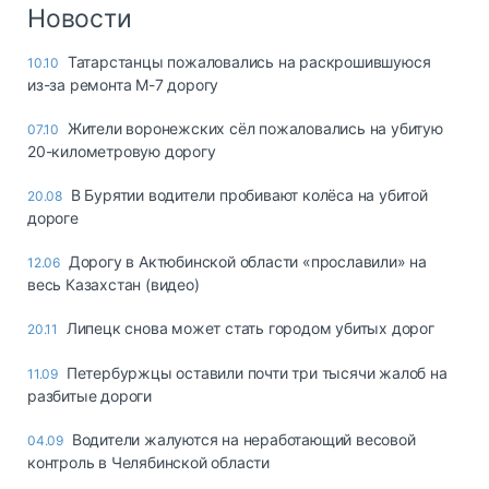
Логистика, грузы
Новости
Негабаритные и
Татарстанцы пожаловались на раскрошившуюся
10.10
опасные грузы
из-за ремонта М-7 дорогу
Безопасность и
страхование
Жители воронежских сёл пожаловались на убитую
07.10
20-километровую дорогу
Таможня и ВЭД
В Бурятии водители пробивают колёса на убитой
20.08
Склады и
дороге
грузовые
терминалы
Дорогу в Актюбинской области «прославили» на
12.06
Коммерческий
весь Казахстан (видео)
транспорт
Липецк снова может стать городом убитых дорог
20.11
Спецтехника
Петербуржцы оставили почти три тысячи жалоб на
11.09
Автосервис,
разбитые дороги
запчасти, шины
Топливо, масла и
Водители жалуются на неработающий весовой
04.09
Дзен
автохимия
контроль в Челябинской области