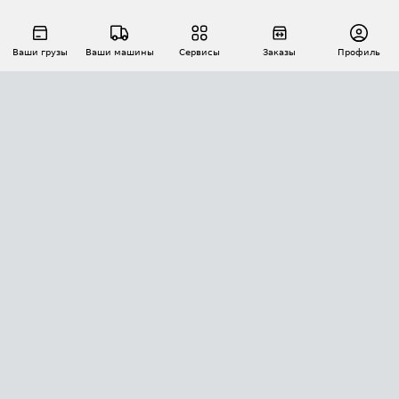
Ваши грузы
Ваши машины
Сервисы
Заказы
Профиль
АВТОМАТИЗАЦИЯ ПЕРЕВОЗОК
Площадки
Заказы
Торги
Тендеры
АТИ-Доки
GPS-мониторинг
АТИ Мессенджер
Цепочки грузов
API ATI.SU
ПОЛЕЗНОЕ
Расчет расстояний
БЕЗОПАСНОСТЬ
Академия ATI.SU
ATI.SU о безопасности
Звезды ATI.SU на вашем сайте
КОНТАКТЫ И ТАРИФЫ
Памятка по проверке контрагентов
Индекс ATI.SU FTL РФ
О системе ATI.SU
Светофор+
Средние ставки
ИНФОРМАЦИЯ