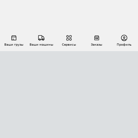
Ваши грузы
Ваши машины
Сервисы
Заказы
Профиль
АВТОМАТИЗАЦИЯ ПЕРЕВОЗОК
Площадки
Заказы
Торги
Тендеры
АТИ-Доки
GPS-мониторинг
АТИ Мессенджер
Цепочки грузов
API ATI.SU
ПОЛЕЗНОЕ
Расчет расстояний
БЕЗОПАСНОСТЬ
Академия ATI.SU