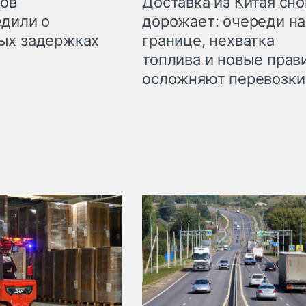
Доставка из Китая сно
ров
дорожает: очереди на
дили о
границе, нехватка
ых задержках
топлива и новые прав
осложняют перевозки