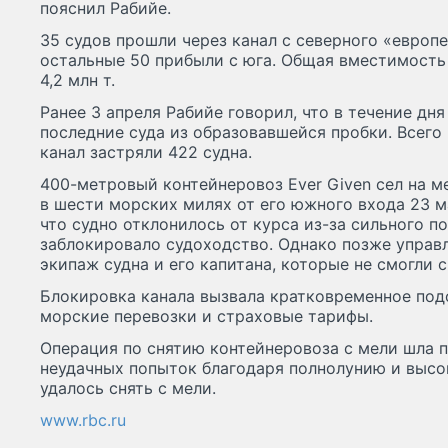
пояснил Рабийе.
35 судов прошли через канал с северного «европ
остальные 50 прибыли с юга. Общая вместимость
4,2 млн т.
Ранее 3 апреля Рабийе говорил, что в течение дн
последние суда из образовавшейся пробки. Всего 
канал застряли 422 судна.
400-метровый контейнеровоз Ever Given сел на м
в шести морских милях от его южного входа 23 м
что судно отклонилось от курса из-за сильного п
заблокировало судоходство. Однако позже управл
экипаж судна и его капитана, которые не смогли 
Блокировка канала вызвала кратковременное под
морские перевозки и страховые тарифы.
Операция по снятию контейнеровоза с мели шла п
неудачных попыток благодаря полнолунию и высо
удалось снять с мели.
www.rbc.ru