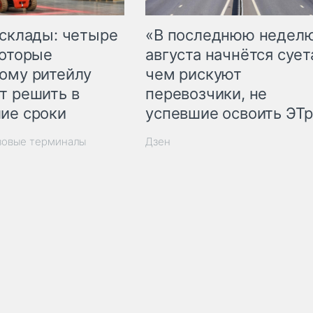
 склады: четыре
«В последнюю недел
которые
августа начнётся суета
ому ритейлу
чем рискуют
т решить в
перевозчики, не
ие сроки
успевшие освоить ЭТ
зовые терминалы
Дзен