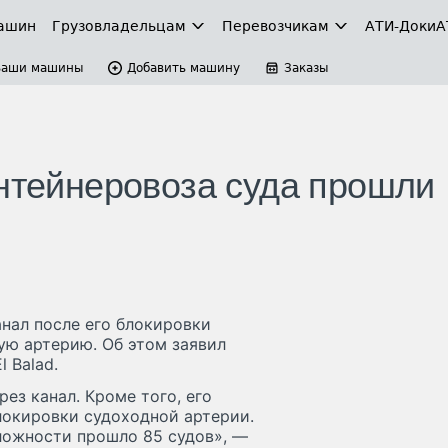
ашин
Грузовладельцам
Перевозчикам
АТИ-Доки
А
Ваши машины
Добавить машину
Заказы
онтейнеровоза суда прошли
анал после его блокировки
ую артерию. Об этом заявил
 Balad.
рез канал. Кроме того, его
локировки судоходной артерии.
сложности прошло 85 судов», —