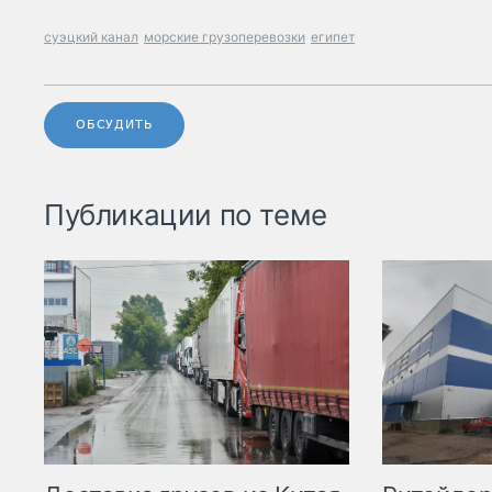
суэцкий канал
морские грузоперевозки
египет
ОБСУДИТЬ
Публикации по теме