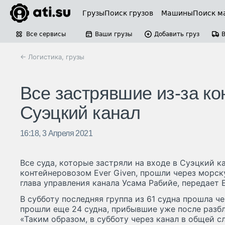
Грузы
Поиск грузов
Машины
Поиск м
Все сервисы
Ваши грузы
Добавить груз
← Логистика, грузы
Все застрявшие из-за к
Суэцкий канал
16:18, 3 Апреля 2021
Все суда, которые застряли на входе в Суэцкий к
контейнеровозом Ever Given, прошли через морск
глава управления канала Усама Рабийе, передает El
В субботу последняя группа из 61 судна прошла че
прошли еще 24 судна, прибывшие уже после разб
«Таким образом, в субботу через канал в общей 