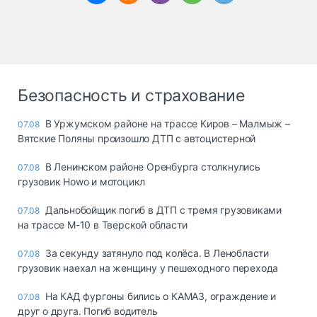
Безопасность и страхование
В Уржумском районе на трассе Киров – Малмыж –
07.08
Вятские Поляны произошло ДТП с автоцистерной
В Ленинском районе Оренбурга столкнулись
07.08
грузовик Howo и мотоцикл
Дальнобойщик погиб в ДТП с тремя грузовиками
07.08
на трассе М-10 в Тверской области
За секунду затянуло под колёса. В Ленобласти
07.08
грузовик наехал на женщину у пешеходного перехода
На КАД фургоны бились о КАМАЗ, ограждение и
07.08
друг о друга. Погиб водитель