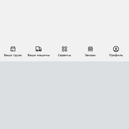
Ваши грузы
Ваши машины
Сервисы
Заказы
Профиль
АВТОМАТИЗАЦИЯ ПЕРЕВОЗОК
Площадки
Заказы
Торги
Тендеры
АТИ-Доки
GPS-мониторинг
АТИ Мессенджер
Цепочки грузов
API ATI.SU
ПОЛЕЗНОЕ