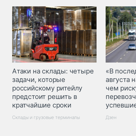
Атаки на склады: четыре
«В посл
задачи, которые
августа н
российскому ритейлу
чем рис
предстоит решить в
перевозч
кратчайшие сроки
успевшие
Склады и грузовые терминалы
Дзен