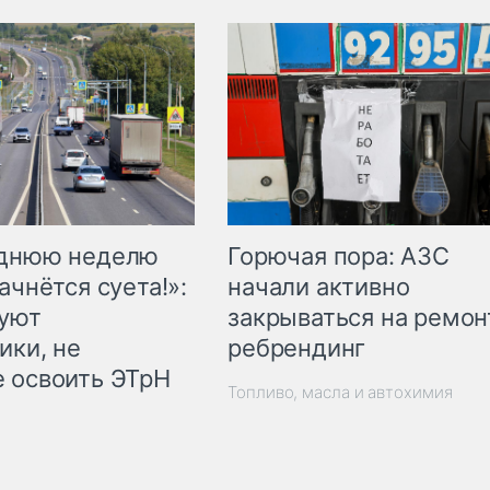
Горючая пора: АЗС
еднюю неделю
начали активно
ачнётся суета!»:
закрываться на ремон
куют
ребрендинг
ики, не
 освоить ЭТрН
Топливо, масла и автохимия