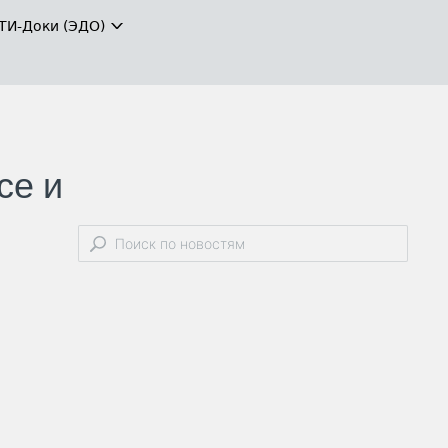
ТИ-Доки (ЭДО)
се и