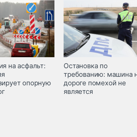
Остановка по
я на асфальт:
требованию: машина 
ия
дороге помехой не
зирует опорную
является
ог