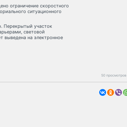
дено ограничение скоростного
ториального ситуационного
о. Перекрытый участок
арьерами, световой
ет выведена на электронное
50 просмотров 