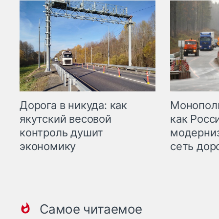
Дорога в никуда: как
Монополи
якутский весовой
как Росс
контроль душит
модерни
экономику
сеть дор
Самое читаемое