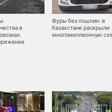
мы
Фуры без пошлин: в
чества в
Казахстане раскрыли
евозках.
многомиллионную сх
ережение