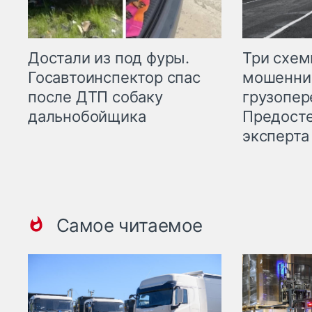
Три схе
Достали из под фуры.
мошенни
Госавтоинспектор спас
грузопер
после ДТП собаку
Предост
дальнобойщика
эксперта
Самое читаемое