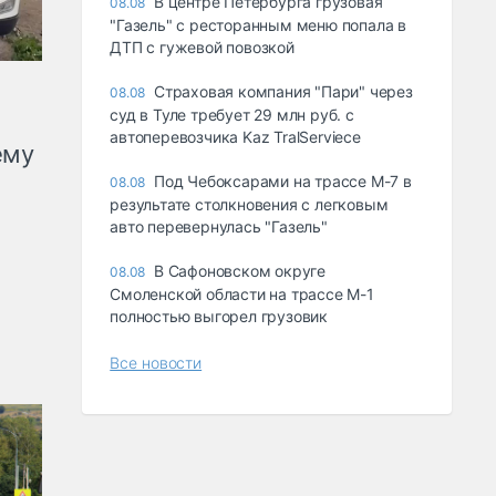
В центре Петербурга грузовая
08.08
"Газель" с ресторанным меню попала в
ДТП с гужевой повозкой
Страховая компания "Пари" через
08.08
суд в Туле требует 29 млн руб. с
автоперевозчика Kaz TralServiece
ему
Под Чебоксарами на трассе М-7 в
08.08
результате столкновения с легковым
авто перевернулась "Газель"
В Сафоновском округе
08.08
Смоленской области на трассе М-1
полностью выгорел грузовик
Все новости