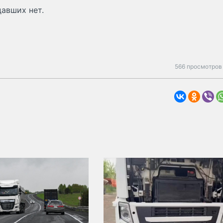
давших нет.
566 просмотров 