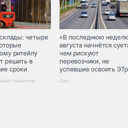
 склады: четыре
«В последнюю недел
которые
августа начнётся суета
ому ритейлу
чем рискуют
т решить в
перевозчики, не
ие сроки
успевшие освоить ЭТ
зовые терминалы
Дзен