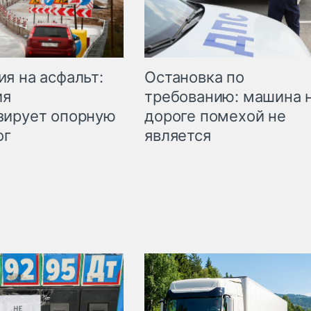
Остановка по
я на асфальт:
требованию: машина 
ия
дороге помехой не
зирует опорную
является
ог