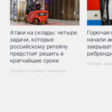
Горючая 
Атаки на склады: четыре
начали а
задачи, которые
закрыват
российскому ритейлу
ребренд
предстоит решить в
кратчайшие сроки
Топливо, мас
Склады и грузовые терминалы