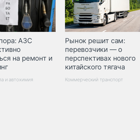
пора: АЗС
Рынок решит сам:
ктивно
перевозчики — о
ься на ремонт и
перспективах нового
инг
китайского тягача
ла и автохимия
Коммерческий транспорт