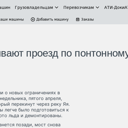
ашин
Грузовладельцам
Перевозчикам
АТИ-Доки
А
Ваши машины
Добавить машину
Заказы
ывают проезд по понтонном
и о новых ограничениях в
недельника, пятого апреля,
орый перекинут через реку Яя.
бы легче было подготовиться к
ото льда и демонтированы.
анется позади, мост снова