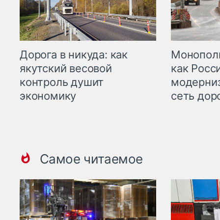
Дорога в никуда: как
Монополи
якутский весовой
как Росс
контроль душит
модерни
экономику
сеть дор
Самое читаемое