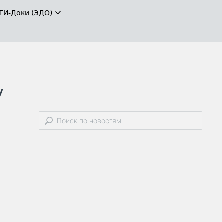
ТИ-Доки (ЭДО)
у