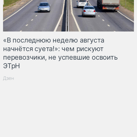
«В последнюю неделю августа
начнётся суета!»: чем рискуют
перевозчики, не успевшие освоить
ЭТрН
Дзен