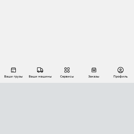
Ваши грузы
Ваши машины
Сервисы
Заказы
Профиль
АВТОМАТИЗАЦИЯ ПЕРЕВОЗОК
Площадки
Заказы
Торги
Тендеры
АТИ-Доки
GPS-мониторинг
АТИ Мессенджер
Цепочки грузов
API ATI.SU