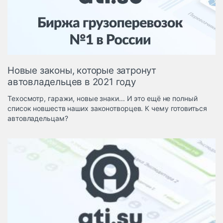
Логистика, грузы
Негабаритные и
опасные грузы
Безопасность и
страхование
Новые законы, которые затронут
Таможня и ВЭД
автовладельцев в 2021 году
Склады и
Техосмотр, гаражи, новые знаки... И это ещё не полный
грузовые
список новшеств наших законотворцев. К чему готовиться
терминалы
автовладельцам?
Коммерческий
транспорт
Спецтехника
Автосервис,
запчасти, шины
Топливо, масла и
Дзен
автохимия