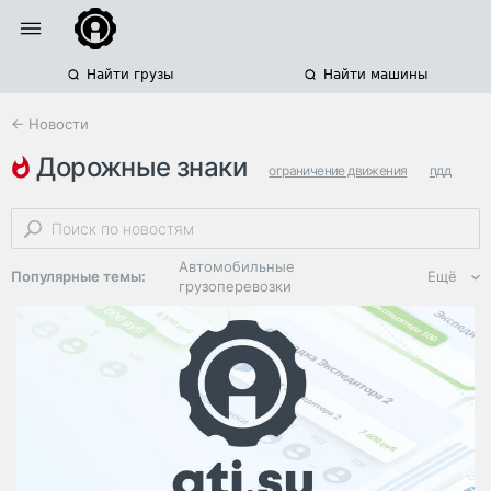
Найти грузы
Найти машины
← Новости
дорожные знаки
ограничение движения
пдд
штрафы
Автомобильные
Популярные темы:
Ещё
грузоперевозки
Региональная
логистика
ЭДО, ИТ в
логистике
Дороги,
инфраструктура