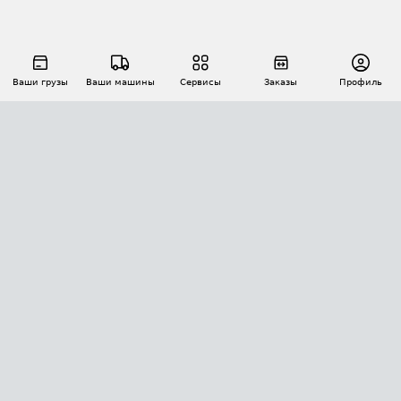
Ваши грузы
Ваши машины
Сервисы
Заказы
Профиль
АВТОМАТИЗАЦИЯ ПЕРЕВОЗОК
Площадки
Заказы
Торги
Тендеры
АТИ-Доки
GPS-мониторинг
АТИ Мессенджер
Цепочки грузов
API ATI.SU
ПОЛЕЗНОЕ
Расчет расстояний
БЕЗОПАСНОСТЬ
Академия ATI.SU
ATI.SU о безопасности
Звезды ATI.SU на вашем сайте
КОНТАКТЫ И ТАРИФЫ
Памятка по проверке контрагентов
Индекс ATI.SU FTL РФ