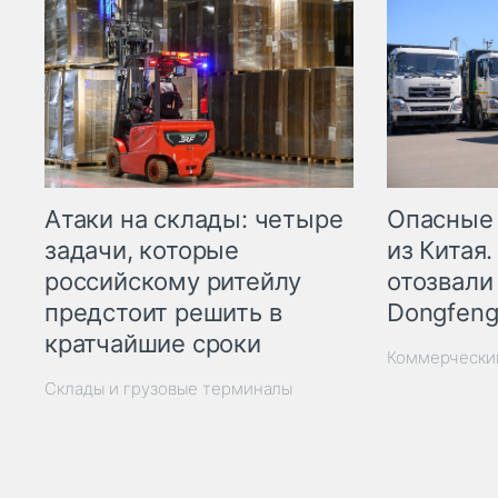
Опасные
Атаки на склады: четыре
из Китая.
задачи, которые
отозвали
российскому ритейлу
Dongfeng
предстоит решить в
кратчайшие сроки
Коммерчески
Склады и грузовые терминалы