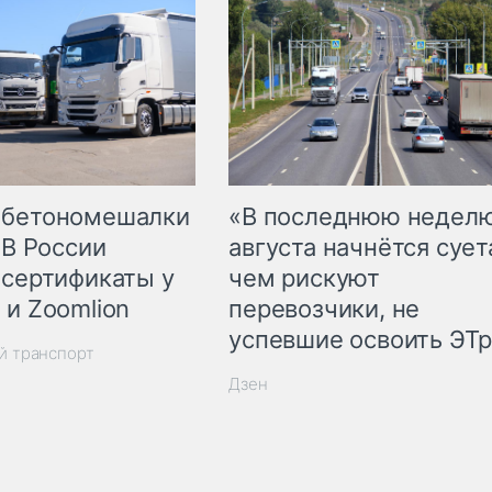
 бетономешалки
«В последнюю недел
 В России
августа начнётся суета
 сертификаты у
чем рискуют
 и Zoomlion
перевозчики, не
успевшие освоить ЭТ
й транспорт
Дзен