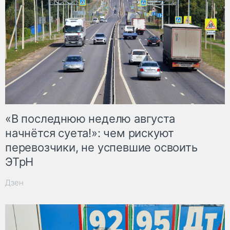
«В последнюю неделю августа
начнётся суета!»: чем рискуют
перевозчики, не успевшие освоить
ЭТрН
Дзен