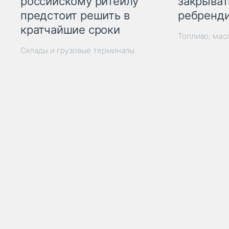
закрыват
российскому ритейлу
ребренд
предстоит решить в
кратчайшие сроки
Топливо, мас
Склады и грузовые терминалы