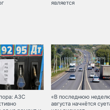
является
ог
пора: АЗС
«В последнюю недел
ктивно
августа начнётся суета