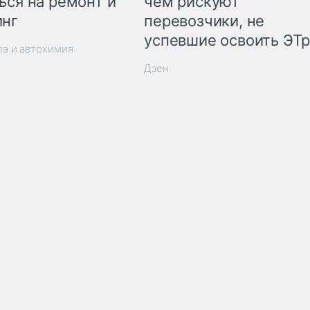
ься на ремонт и
чем рискуют
инг
перевозчики, не
успевшие освоить ЭТ
ла и автохимия
Дзен