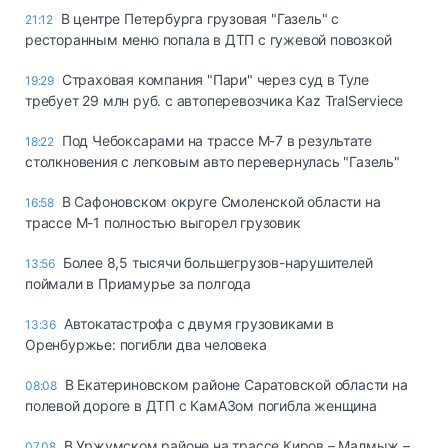
В центре Петербурга грузовая "Газель" с
21:12
ресторанным меню попала в ДТП с гужевой повозкой
Страховая компания "Пари" через суд в Туле
19:29
требует 29 млн руб. с автоперевозчика Kaz TralServiece
Под Чебоксарами на трассе М-7 в результате
18:22
столкновения с легковым авто перевернулась "Газель"
В Сафоновском округе Смоленской области на
16:58
трассе М-1 полностью выгорел грузовик
Более 8,5 тысячи большегрузов-нарушителей
13:56
поймали в Приамурье за полгода
Автокатастрофа с двумя грузовиками в
13:36
Оренбуржье: погибли два человека
В Екатериновском районе Саратовской области на
08:08
полевой дороге в ДТП с КамАЗом погибла женщина
В Уржумском районе на трассе Киров – Малмыж –
07.08