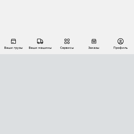
Ваши грузы
Ваши машины
Сервисы
Заказы
Профиль
АВТОМАТИЗАЦИЯ ПЕРЕВОЗОК
Площадки
Заказы
Торги
Тендеры
АТИ-Доки
GPS-мониторинг
АТИ Мессенджер
Цепочки грузов
API ATI.SU
ПОЛЕЗНОЕ
Расчет расстояний
БЕЗОПАСНОСТЬ