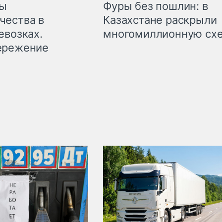
мы
Фуры без пошлин: в
чества в
Казахстане раскрыли
евозках.
многомиллионную сх
ережение