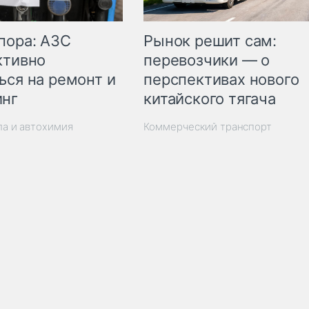
пора: АЗС
Рынок решит сам:
ктивно
перевозчики — о
ься на ремонт и
перспективах нового
инг
китайского тягача
ла и автохимия
Коммерческий транспорт