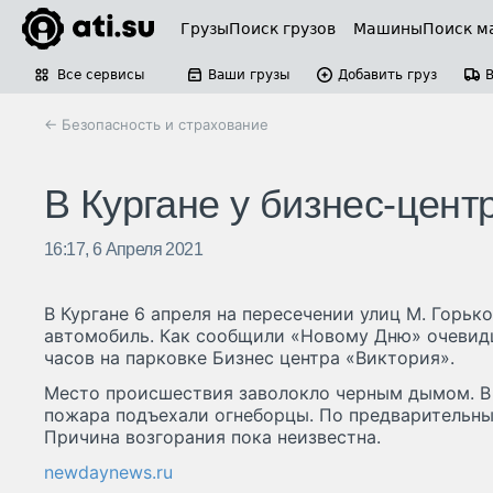
Грузы
Поиск грузов
Машины
Поиск м
Все сервисы
Ваши грузы
Добавить груз
← Безопасность и страхование
В Кургане у бизнес-центр
16:17, 6 Апреля 2021
В Кургане 6 апреля на пересечении улиц М. Горьк
автомобиль. Как сообщили «Новому Дню» очевидц
часов на парковке Бизнес центра «Виктория».
Место происшествия заволокло черным дымом. В
пожара подъехали огнеборцы. По предварительны
Причина возгорания пока неизвестна.
newdaynews.ru