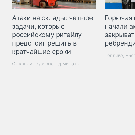
Горючая 
Атаки на склады: четыре
начали а
задачи, которые
закрыват
российскому ритейлу
ребренд
предстоит решить в
кратчайшие сроки
Топливо, мас
Склады и грузовые терминалы