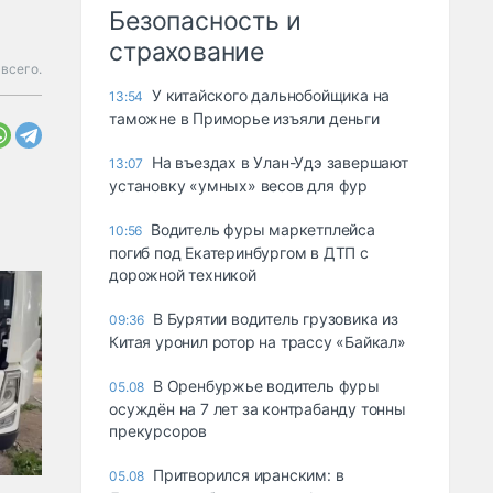
Безопасность и
страхование
 всего.
У китайского дальнобойщика на
13:54
таможне в Приморье изъяли деньги
Ha въeздax в Улaн-Удэ зaвepшaют
13:07
ycтaнoвкy «yмныx» вecoв для фyp
Водитель фуры маркетплейса
10:56
погиб под Екатеринбургом в ДТП с
дорожной техникой
В Бурятии водитель грузовика из
09:36
Китая уронил ротор на трассу «Байкал»
В Оренбуржье водитель фуры
05.08
осуждён на 7 лет за контрабанду тонны
прекурсоров
Притворился иранским: в
05.08