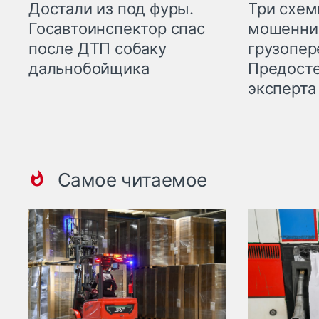
Три схе
Достали из под фуры.
мошенни
Госавтоинспектор спас
грузопер
после ДТП собаку
Предост
дальнобойщика
эксперта
Самое читаемое