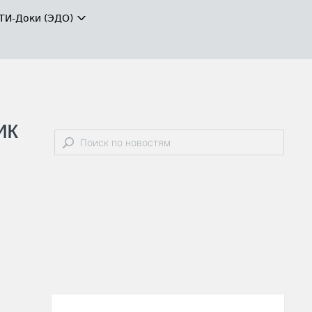
ТИ-Доки (ЭДО)
ик