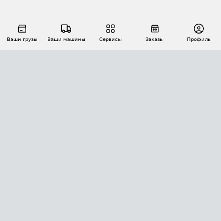
Ваши грузы
Ваши машины
Сервисы
Заказы
Профиль
АВТОМАТИЗАЦИЯ ПЕРЕВОЗОК
Площадки
Заказы
Торги
Тендеры
АТИ-Доки
GPS-мониторинг
АТИ Мессенджер
Цепочки грузов
API ATI.SU
ПОЛЕЗНОЕ
Расчет расстояний
БЕЗОПАСНОСТЬ
Академия ATI.SU
ATI.SU о безопасности
Звезды ATI.SU на вашем сайте
КОНТАКТЫ И ТАРИФЫ
Памятка по проверке контрагентов
Индекс ATI.SU FTL РФ
О системе ATI.SU