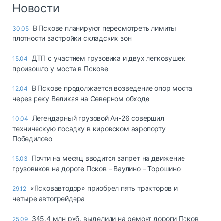
Логистика, грузы
Новости
Негабаритные и
В Пскове планируют пересмотреть лимиты
30.05
опасные грузы
плотности застройки складских зон
Безопасность и
страхование
ДТП с участием грузовика и двух легковушек
15.04
произошло у моста в Пскове
Таможня и ВЭД
В Пскове продолжается возведение опор моста
12.04
Склады и
через реку Великая на Северном обходе
грузовые
терминалы
Легендарный грузовой Ан-26 совершил
10.04
Коммерческий
техническую посадку в кировском аэропорту
транспорт
Победилово
Спецтехника
Почти на месяц вводится запрет на движение
15.03
грузовиков на дороге Псков – Ваулино – Торошино
Автосервис,
запчасти, шины
«Псковавтодор» приобрел пять тракторов и
29.12
Топливо, масла и
четыре автогрейдера
Дзен
автохимия
345,4 млн руб. выделили на ремонт дороги Псков
25.09