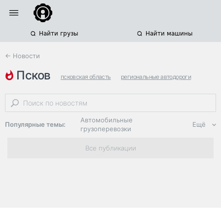
Найти грузы
Найти машины
← Новости
псков
псковская область
региональные автодороги
нацпроекты
Автомобильные
Популярные темы:
Ещё
грузоперевозки
Региональная
Все публикации
логистика
ЭДО, ИТ в
логистике
Дороги,
инфраструктура