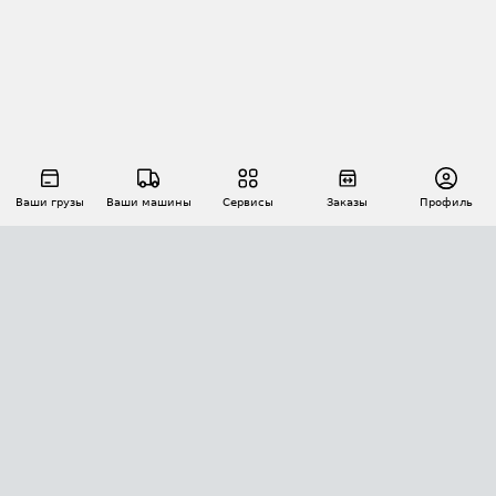
Ваши грузы
Ваши машины
Сервисы
Заказы
Профиль
АВТОМАТИЗАЦИЯ ПЕРЕВОЗОК
Площадки
Заказы
Торги
Тендеры
АТИ-Доки
GPS-мониторинг
АТИ Мессенджер
Цепочки грузов
API ATI.SU
ПОЛЕЗНОЕ