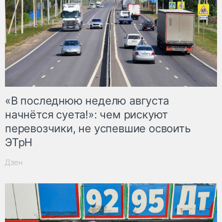
«В последнюю неделю августа
начнётся суета!»: чем рискуют
перевозчики, не успевшие освоить
ЭТрН
Дзен