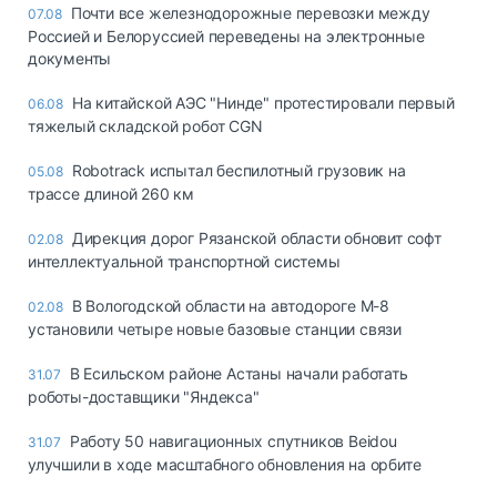
Почти все железнодорожные перевозки между
07.08
Россией и Белоруссией переведены на электронные
документы
На китайской АЭС "Нинде" протестировали первый
06.08
тяжелый складской робот CGN
Robotrack испытал беспилотный грузовик на
05.08
трассе длиной 260 км
Дирекция дорог Рязанской области обновит софт
02.08
интеллектуальной транспортной системы
В Вологодской области на автодороге М-8
02.08
установили четыре новые базовые станции связи
В Есильском районе Астаны начали работать
31.07
роботы-доставщики "Яндекса"
Работу 50 навигационных спутников Beidou
31.07
улучшили в ходе масштабного обновления на орбите