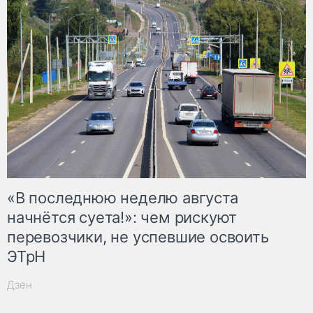
«В последнюю неделю августа
начнётся суета!»: чем рискуют
перевозчики, не успевшие освоить
ЭТрН
Дзен