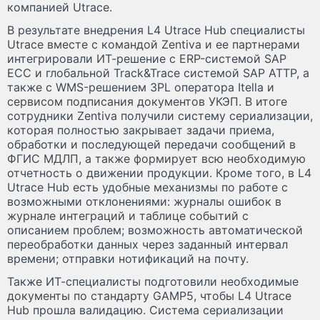
компанией Utrace.
В результате внедрения L4 Utrace Hub специалисты
Utrace вместе с командой Zentiva и ее партнерами
интегрировали ИТ-решение с ERP-системой SAP
ECC и глобальной Track&Trace системой SAP ATTP, а
также с WMS-решением 3PL оператора Itella и
сервисом подписания документов УКЭП. В итоге
сотрудники Zentiva получили систему сериализации,
которая полностью закрывает задачи приема,
обработки и последующей передачи сообщений в
ФГИС МДЛП, а также формирует всю необходимую
отчетность о движении продукции. Кроме того, в L4
Utrace Hub есть удобные механизмы по работе с
возможными отклонениями: журналы ошибок в
журнале интеграций и таблице событий с
описанием проблем; возможность автоматической
переобработки данных через заданный интервал
времени; отправки нотификаций на почту.
Также ИТ-специалисты подготовили необходимые
документы по стандарту GAMP5, чтобы L4 Utrace
Hub прошла валидацию. Система сериализации