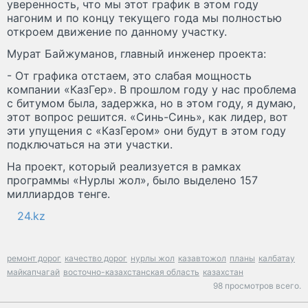
уверенность, что мы этот график в этом году
нагоним и по концу текущего года мы полностью
откроем движение по данному участку.
Мурат Байжуманов, главный инженер проекта:
- От графика отстаем, это слабая мощность
компании «КазГер». В прошлом году у нас проблема
с битумом была, задержка, но в этом году, я думаю,
этот вопрос решится. «Синь-Синь», как лидер, вот
эти упущения с «КазГером» они будут в этом году
подключаться на эти участки.
На проект, который реализуется в рамках
программы «Нурлы жол», было выделено 157
миллиардов тенге.
24.kz
ремонт дорог
качество дорог
нурлы жол
казавтожол
планы
калбатау
майкапчагай
восточно-казахстанская область
казахстан
98 просмотров всего.