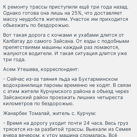
К ремонту трассы приступили ещё три года назад.
Однако готова она лишь на 25%, что доставляет
массу неудобств жителям. Участок им приходится
объезжать по бездорожью.
Вот такая дорога с кочками и ухабами длится от
Калбатау до самого Зайсана. От езды с подобными
препятствиями машины каждый раз ломаются,
жалуются водители. И такая ситуация длится уже
три года.
Асем Утешева, корреспондент:
- Сейчас из-за таяния льда на Бухтарминском
водохранилище паромы временно не ходят. В связи
с этим жители Курчумского района в объезд через
Зайсанский район проезжать лишних четыреста
километров по бездорожью.
Жанарбек Томалай, житель с. Курчум:
- Время на дорогу уходит почти 24 часа. Весь груз
трясется из-за разбитой трассы. Выехали из Семея
вчера вечером, к утру машина сломалась. Всё