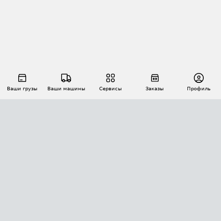
Ваши грузы
Ваши машины
Сервисы
Заказы
Профиль
АВТОМАТИЗАЦИЯ ПЕРЕВОЗОК
Площадки
Заказы
Торги
Тендеры
АТИ-Доки
GPS-мониторинг
АТИ Мессенджер
Цепочки грузов
API ATI.SU
ПОЛЕЗНОЕ
Расчет расстояний