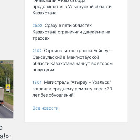
"Жезказган – Кызылорда"
продолжается в Улытауской области
Казахстана
Сразу в пяти областях
25.02
Казахстана ограничили движение на
трассах
Строительство трассы Бейнеу –
21.02
Саксаульский в Мангистауской
области Казахстана начнут во втором
полугодии
Магистраль "Атырау – Уральск"
18.01
готовят к среднему ремонту после 20
лет без обновлений
Все новости
ю
а!»: