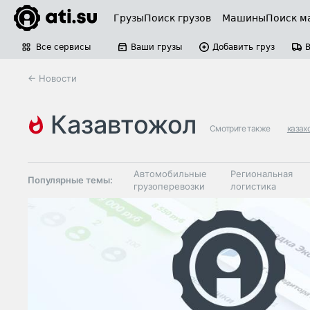
Грузы
Поиск грузов
Машины
Поиск м
Все сервисы
Ваши грузы
Добавить груз
← Новости
казавтожол
Смотрите также
казах
Автомобильные
Региональная
Популярные темы:
грузоперевозки
логистика
Склады и
Таможня и ВЭД
грузовые
терминалы