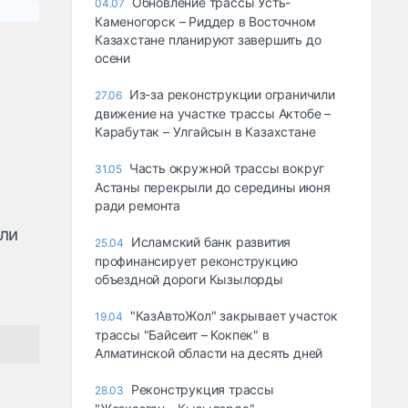
Обновление трассы Усть-
04.07
Каменогорск – Риддер в Восточном
Казахстане планируют завершить до
осени
Из-за реконструкции ограничили
27.06
движение на участке трассы Актобе –
Карабутак – Улгайсын в Казахстане
Часть окружной трассы вокруг
31.05
Астаны перекрыли до середины июня
ради ремонта
ли
Исламский банк развития
25.04
профинансирует реконструкцию
объездной дороги Кызылорды
"КазАвтоЖол" закрывает участок
19.04
трассы "Байсеит – Кокпек" в
Алматинской области на десять дней
Реконструкция трассы
28.03