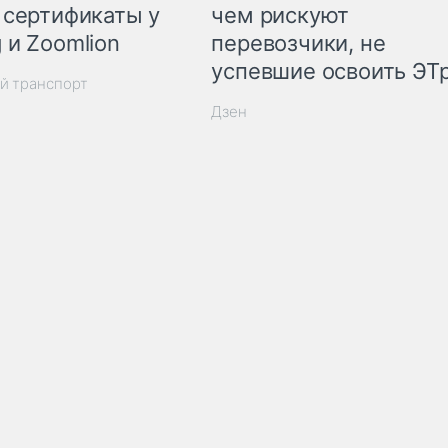
 сертификаты у
чем рискуют
 и Zoomlion
перевозчики, не
успевшие освоить ЭТ
й транспорт
Дзен