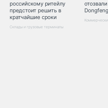
отозвали
российскому ритейлу
Dongfeng
предстоит решить в
кратчайшие сроки
Коммерчески
Склады и грузовые терминалы