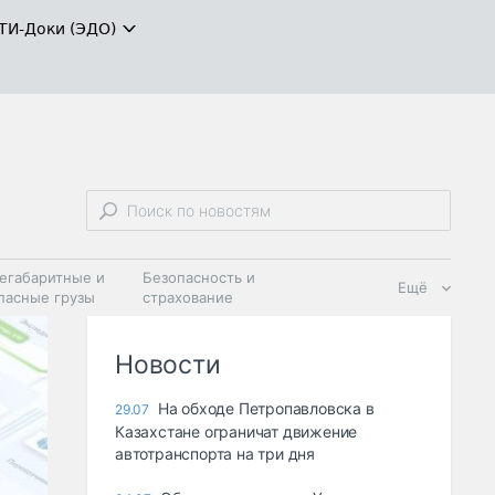
ТИ-Доки (ЭДО)
егабаритные и
Безопасность и
Ещё
пасные грузы
страхование
 масла и
Дзен
ия
Новости
На обходе Петропавловска в
29.07
Казахстане ограничат движение
автотранспорта на три дня