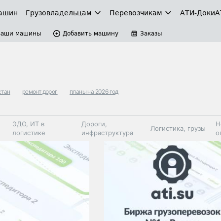
ашин
Грузовладельцам
Перевозчикам
АТИ-Доки
А
Ваши машины
Добавить машину
Заказы
стан
ремонт дорог
планы на 2026 год
ЭДО, ИТ в
Дороги,
Н
Логистика, грузы
логистике
инфраструктура
о
Коммерческий
Автосервис,
Топливо,
Спецтехника
транспорт
запчасти, шины
автохим