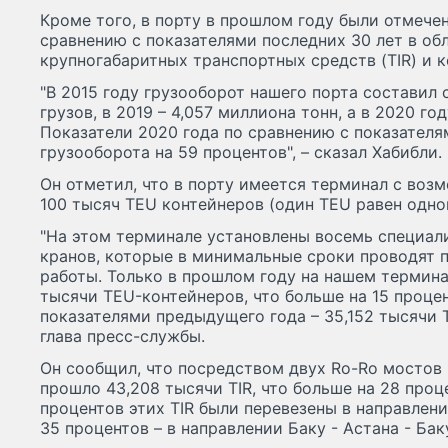
Кроме того, в порту в прошлом году были отмече
сравнению с показателями последних 30 лет в об
крупногабаритных транспортных средств (TIR) и к
"В 2015 году грузооборот нашего порта составил
грузов, в 2019 – 4,057 миллиона тонн, а в 2020 го
Показатели 2020 года по сравнению с показателя
грузооборота на 59 процентов", – сказал Хабибли.
Он отметил, что в порту имеется терминал с воз
100 тысяч TEU контейнеров (один TEU равен одно
"На этом терминале установлены восемь специа
кранов, которые в минимальные сроки проводят 
работы. Только в прошлом году на нашем термина
тысячи TEU-контейнеров, что больше на 15 проце
показателями предыдущего года – 35,152 тысячи 
глава пресс-службы.
Он сообщил, что посредством двух Ro-Ro мостов 
прошло 43,208 тысячи TIR, что больше на 28 проце
процентов этих TIR были перевезены в направлении
35 процентов – в направлении Баку - Астана - Бак