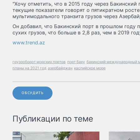
"Хочу отметить, что в 2015 году через Бакинский 
текущие показатели говорят о пятикратном рост
мультимодального транзита грузов через Азербайд
Он добавил, что Бакинский порт в прошлом году п
сухих грузов, что больше в 2,8 раз, чем в 2019 году
www.trend.az
грузооборот морских портов
порт баку
бакинский международный м
планы на 2021 год
азербайджан
каспийское море
ОБСУДИТЬ
Публикации по теме