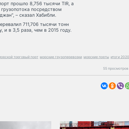
порт прошло 8,756 тысячи TIR, а
е грузопотока посредством
жан", – сказал Хабибли.
еревалил 711,706 тысячи тонн
, и в 3,5 раза, чем в 2015 году.
орской торговый порт
морские грузоперевозки
морские порты
итоги 2020
55 просмотров 