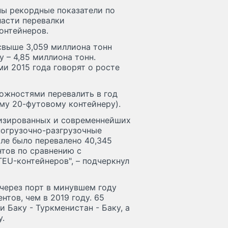
ны рекордные показатели по
ласти перевалки
онтейнеров.
 свыше 3,059 миллиона тонн
ду – 4,85 миллиона тонн.
ми 2015 года говорят о росте
можностями перевалить в год
му 20-футовому контейнеру).
лизированных и современнейших
погрузочно-разгрузочные
ле было перевалено 40,345
нтов по сравнению с
TEU-контейнеров", – подчеркнул
через порт в минувшем году
нтов, чем в 2019 году. 65
 Баку - Туркменистан - Баку, а
у.