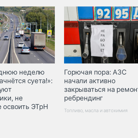
Горючая пора: АЗС
еднюю неделю
начали активно
ачнётся суета!»:
закрываться на ремон
куют
ребрендинг
ики, не
 освоить ЭТрН
Топливо, масла и автохимия