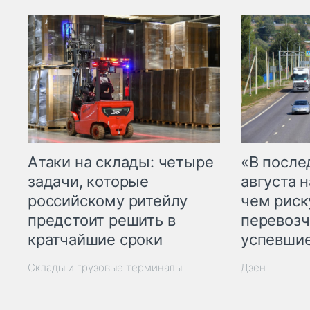
Атаки на склады: четыре
«В посл
задачи, которые
августа н
российскому ритейлу
чем рис
предстоит решить в
перевозч
кратчайшие сроки
успевшие
Склады и грузовые терминалы
Дзен