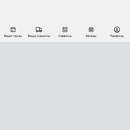
Ваши грузы
Ваши машины
Сервисы
Заказы
Профиль
АВТОМАТИЗАЦИЯ ПЕРЕВОЗОК
Площадки
Заказы
Торги
Тендеры
АТИ-Доки
GPS-мониторинг
АТИ Мессенджер
Цепочки грузов
API ATI.SU
ПОЛЕЗНОЕ
Расчет расстояний
БЕЗОПАСНОСТЬ
Академия ATI.SU
ATI.SU о безопасности
Звезды ATI.SU на вашем сайте