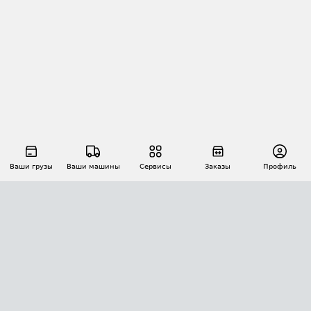
Ваши грузы
Ваши машины
Сервисы
Заказы
Профиль
АВТОМАТИЗАЦИЯ ПЕРЕВОЗОК
Площадки
Заказы
Торги
Тендеры
АТИ-Доки
GPS-мониторинг
АТИ Мессенджер
Цепочки грузов
API ATI.SU