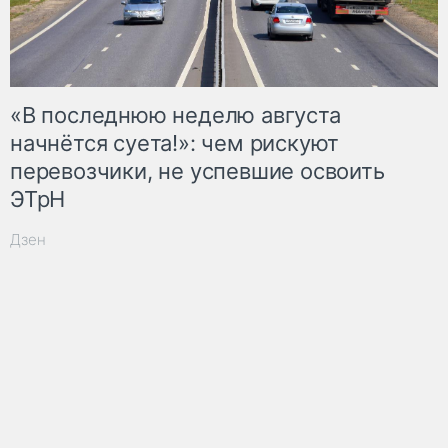
«В последнюю неделю августа
начнётся суета!»: чем рискуют
перевозчики, не успевшие освоить
ЭТрН
Дзен