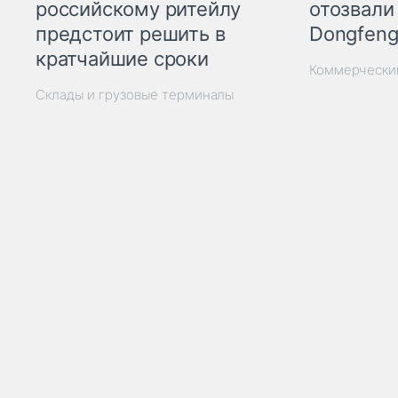
отозвали
российскому ритейлу
Dongfeng
предстоит решить в
кратчайшие сроки
Коммерчески
Склады и грузовые терминалы