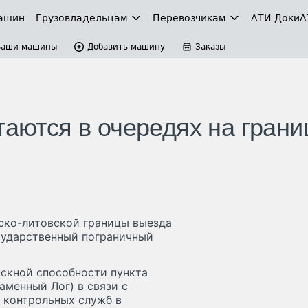
ашин
Грузовладельцам
Перевозчикам
АТИ-Доки
А
Ваши машины
Добавить машину
Заказы
таются в очередях на грани
сско-литовской границы выезда
сударственный пограничный
скной способности пункта
аменный Лог) в связи с
 контрольных служб в