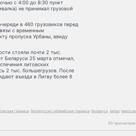
очью с 4:00 до 8:30 пункт
ивалка) не принимал грузовой
очереди в 460 грузовиков перед
связи с временным
кту пропуска Урбаны, ввиду
ости стояли почти 2 тыс.
т Беларуси 25 марта отмечал,
еспечения литовских
ь 2 тыс. большегрузов. После
дают въезда в Литву более 8
товская граница
белорусско-латвийская граница
беларусь
литва
евросо
63 просмотров 