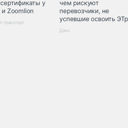
 сертификаты у
чем рискуют
 и Zoomlion
перевозчики, не
успевшие освоить ЭТ
й транспорт
Дзен