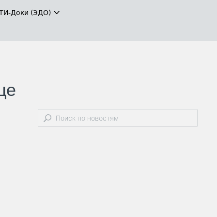
ТИ-Доки (ЭДО)
це